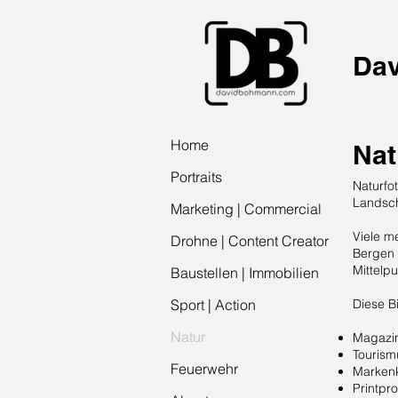
Da
Home
Nat
Portraits
Naturfo
Landsch
Marketing | Commercial
Viele m
Drohne | Content Creator
Bergen 
Mittelpu
Baustellen | Immobilien
Sport | Action
Diese B
Natur
Magazin
Tourism
Feuerwehr
Marken
Printp